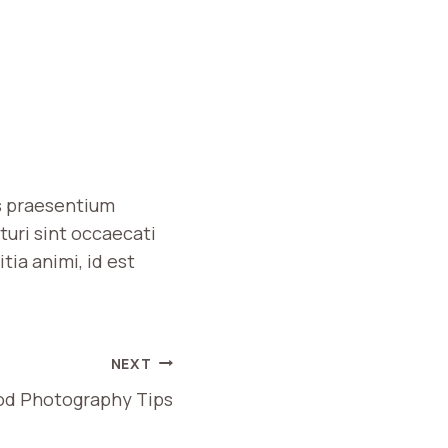
is praesentium
turi sint occaecati
tia animi, id est
NEXT
od Photography Tips