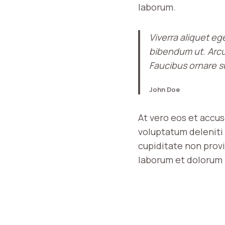
laborum.
Viverra aliquet eg
bibendum ut. Arcu
Faucibus ornare su
John Doe
At vero eos et accu
voluptatum deleniti 
cupiditate non provid
laborum et dolorum 