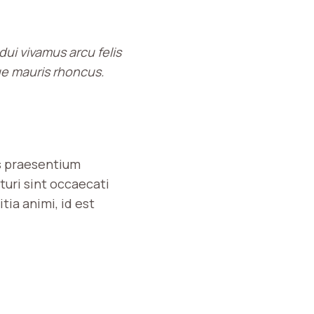
dui vivamus arcu felis
ue mauris rhoncus.
is praesentium
turi sint occaecati
tia animi, id est