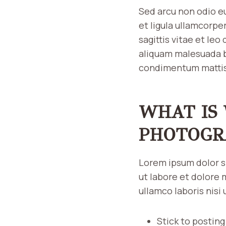
Sed arcu non odio eu
et ligula ullamcorp
sagittis vitae et le
aliquam malesuada bib
condimentum mattis
WHAT IS
PHOTOGR
Lorem ipsum dolor s
ut labore et dolore 
ullamco laboris nis
Stick to postin