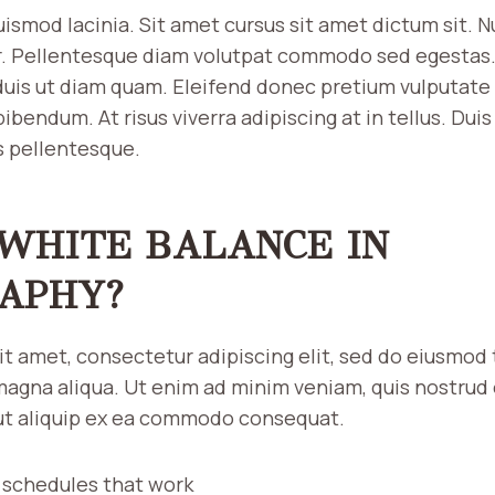
ismod lacinia. Sit amet cursus sit amet dictum sit. N
er. Pellentesque diam volutpat commodo sed egestas
o duis ut diam quam. Eleifend donec pretium vulputate 
endum. At risus viverra adipiscing at in tellus. Duis 
 pellentesque.
 WHITE BALANCE IN
APHY?
it amet, consectetur adipiscing elit, sed do eiusmod
magna aliqua. Ut enim ad minim veniam, quis nostrud
i ut aliquip ex ea commodo consequat.
g schedules that work